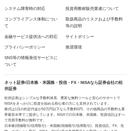
システム障害時の対応
投資用教材販売業者について
コンプライアンス体制につい
取扱商品のリスクおよび手数料
て
等の説明
金融サービス提供法への対応
サイトポリシー
プライバシーポリシー
推奨環境
SNS等の情報発信サービスに
ついて
ネット証券/日本株・米国株・投信・FX・NISAなら証券会社の松
井証券
松井証券はシンプルな手数料体系、豊富な無料ツールと安心のサポートで
NISAをきっかけに投資を始める初心者の方にも支持されています。
株式は1日の約定代金が50万円以下なら手数料0円、その他商品の手数料も業
界最安水準でご提供しています。NISAでの日本株、米国株、投資信託はすべ
て売買手数料が無料です。
日本株(現物取引/信用取引)・米国株(現物取引/信用取引)、投資信託、FX、先