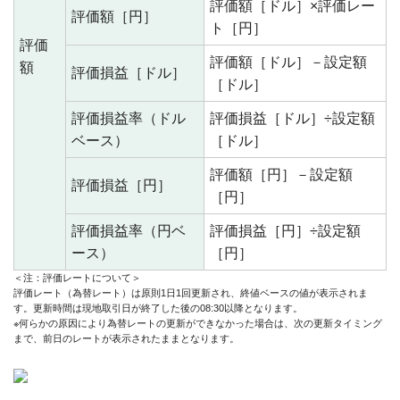
評価額［ドル］×評価レー
評価額［円］
ト［円］
評価
評価額［ドル］－設定額
額
評価損益［ドル］
［ドル］
評価損益率（ドル
評価損益［ドル］÷設定額
ベース）
［ドル］
評価額［円］－設定額
評価損益［円］
［円］
評価損益率（円ベ
評価損益［円］÷設定額
ース）
［円］
＜注：評価レートについて＞
評価レート（為替レート）は原則1日1回更新され、終値ベースの値が表示されま
す。更新時間は現地取引日が終了した後の08:30以降となります。
※何らかの原因により為替レートの更新ができなかった場合は、次の更新タイミング
まで、前日のレートが表示されたままとなります。