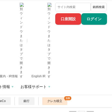
銘柄検索
口座開設
ログイン
案内・IR情報
English IR
ト情報
お客様サポート
DeCo
銀行
クレカ積立