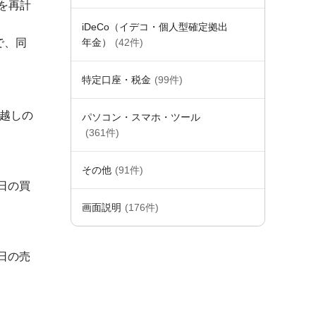
を再計
iDeCo（イデコ・個人型確定拠出
で、同
年金）
(42件)
特定口座・税金
(99件)
越しの
パソコン・スマホ・ツール
(361件)
その他
(91件)
日の買
画面説明
(176件)
日の売