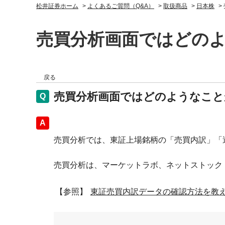
松井証券ホーム
>
よくあるご質問（Q&A）
>
取扱商品
>
日本株
>
売買分析画面ではどの
戻る
売買分析画面ではどのようなこと
回答
売買分析では、東証上場銘柄の「売買内訳」「
売買分析は、マーケットラボ、ネットストック
【参照】
東証売買内訳データの確認方法を教