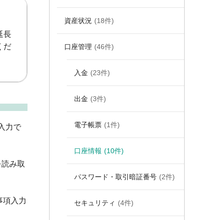
資産状況
(18件)
延長
くだ
口座管理
(46件)
入金
(23件)
出金
(3件)
電子帳票
(1件)
入力で
口座情報
(10件)
を読み取
パスワード・取引暗証番号
(2件)
事項入力
セキュリティ
(4件)