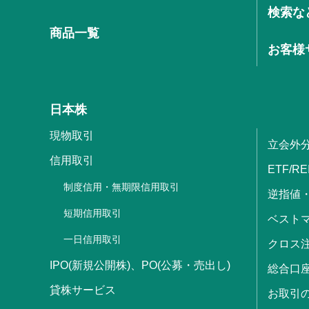
検索な
商品一覧
お客様
日本株
現物取引
立会外
信用取引
ETF/RE
制度信用・無期限信用取引
逆指値
短期信用取引
ベストマ
一日信用取引
クロス
IPO(新規公開株)、PO(公募・売出し)
総合口
貸株サービス
お取引