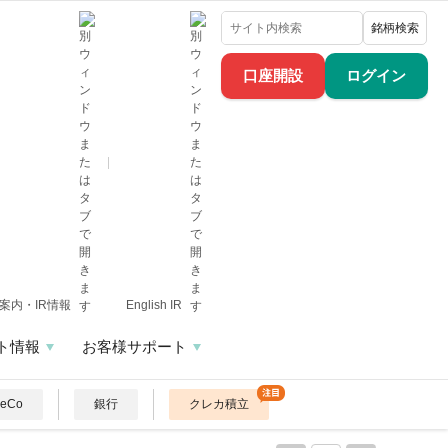
銘柄検索
口座開設
ログイン
案内・IR情報
English IR
ト情報
お客様サポート
DeCo
銀行
クレカ積立