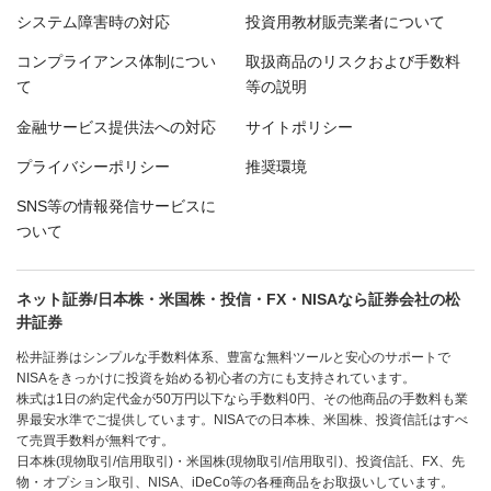
システム障害時の対応
投資用教材販売業者について
コンプライアンス体制につい
取扱商品のリスクおよび手数料
て
等の説明
金融サービス提供法への対応
サイトポリシー
プライバシーポリシー
推奨環境
SNS等の情報発信サービスに
ついて
ネット証券/日本株・米国株・投信・FX・NISAなら証券会社の松
井証券
松井証券はシンプルな手数料体系、豊富な無料ツールと安心のサポートで
NISAをきっかけに投資を始める初心者の方にも支持されています。
株式は1日の約定代金が50万円以下なら手数料0円、その他商品の手数料も業
界最安水準でご提供しています。NISAでの日本株、米国株、投資信託はすべ
て売買手数料が無料です。
日本株(現物取引/信用取引)・米国株(現物取引/信用取引)、投資信託、FX、先
物・オプション取引、NISA、iDeCo等の各種商品をお取扱いしています。