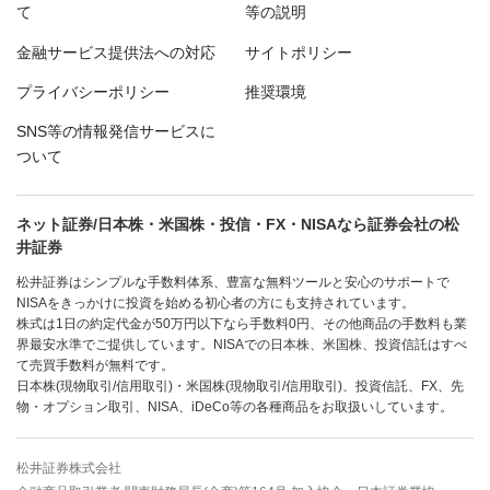
て
等の説明
金融サービス提供法への対応
サイトポリシー
プライバシーポリシー
推奨環境
SNS等の情報発信サービスに
ついて
ネット証券/日本株・米国株・投信・FX・NISAなら証券会社の松
井証券
松井証券はシンプルな手数料体系、豊富な無料ツールと安心のサポートで
NISAをきっかけに投資を始める初心者の方にも支持されています。
株式は1日の約定代金が50万円以下なら手数料0円、その他商品の手数料も業
界最安水準でご提供しています。NISAでの日本株、米国株、投資信託はすべ
て売買手数料が無料です。
日本株(現物取引/信用取引)・米国株(現物取引/信用取引)、投資信託、FX、先
物・オプション取引、NISA、iDeCo等の各種商品をお取扱いしています。
松井証券株式会社