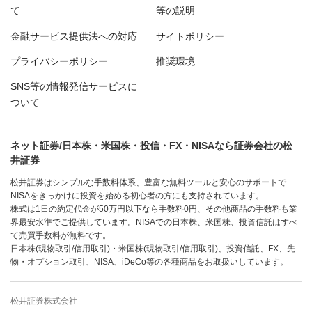
て
等の説明
金融サービス提供法への対応
サイトポリシー
プライバシーポリシー
推奨環境
SNS等の情報発信サービスに
ついて
ネット証券/日本株・米国株・投信・FX・NISAなら証券会社の松
井証券
松井証券はシンプルな手数料体系、豊富な無料ツールと安心のサポートで
NISAをきっかけに投資を始める初心者の方にも支持されています。
株式は1日の約定代金が50万円以下なら手数料0円、その他商品の手数料も業
界最安水準でご提供しています。NISAでの日本株、米国株、投資信託はすべ
て売買手数料が無料です。
日本株(現物取引/信用取引)・米国株(現物取引/信用取引)、投資信託、FX、先
物・オプション取引、NISA、iDeCo等の各種商品をお取扱いしています。
松井証券株式会社