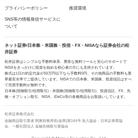
プライバシーポリシー
推奨環境
SNS等の情報発信サービスに
ついて
ネット証券/日本株・米国株・投信・FX・NISAなら証券会社の松
井証券
松井証券はシンプルな手数料体系、豊富な無料ツールと安心のサポートで
NISAをきっかけに投資を始める初心者の方にも支持されています。
株式は1日の約定代金が50万円以下なら手数料0円、その他商品の手数料も業
界最安水準でご提供しています。NISAでの日本株、米国株、投資信託はすべ
て売買手数料が無料です。
日本株(現物取引/信用取引)・米国株(現物取引/信用取引)、投資信託、FX、先
物・オプション取引、NISA、iDeCo等の各種商品をお取扱いしています。
松井証券株式会社
金融商品取引業者 関東財務局長(金商)第164号 加入協会：日本証券業協
会、一般社団法人 金融先物取引業協会