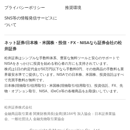
プライバシーポリシー
推奨環境
SNS等の情報発信サービスに
ついて
ネット証券/日本株・米国株・投信・FX・NISAなら証券会社の松
井証券
松井証券はシンプルな手数料体系、豊富な無料ツールと安心のサポートで
NISAをきっかけに投資を始める初心者の方にも支持されています。
株式は1日の約定代金が50万円以下なら手数料0円、その他商品の手数料も業
界最安水準でご提供しています。NISAでの日本株、米国株、投資信託はすべ
て売買手数料が無料です。
日本株(現物取引/信用取引)・米国株(現物取引/信用取引)、投資信託、FX、先
物・オプション取引、NISA、iDeCo等の各種商品をお取扱いしています。
松井証券株式会社
金融商品取引業者 関東財務局長(金商)第164号 加入協会：日本証券業協
会、一般社団法人 金融先物取引業協会