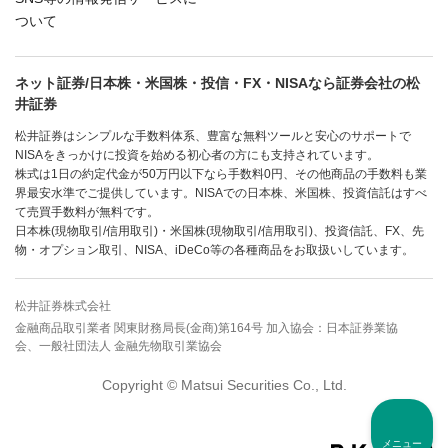
ついて
ネット証券/日本株・米国株・投信・FX・NISAなら証券会社の松
井証券
松井証券はシンプルな手数料体系、豊富な無料ツールと安心のサポートで
NISAをきっかけに投資を始める初心者の方にも支持されています。
株式は1日の約定代金が50万円以下なら手数料0円、その他商品の手数料も業
界最安水準でご提供しています。NISAでの日本株、米国株、投資信託はすべ
て売買手数料が無料です。
日本株(現物取引/信用取引)・米国株(現物取引/信用取引)、投資信託、FX、先
物・オプション取引、NISA、iDeCo等の各種商品をお取扱いしています。
松井証券株式会社
金融商品取引業者 関東財務局長(金商)第164号 加入協会：日本証券業協
会、一般社団法人 金融先物取引業協会
Copyright © Matsui Securities Co., Ltd.
メニュー