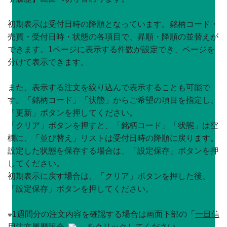
初期表示は受付日時の降順となっています。銘柄コード・
売買・受付日時・状態の各項目で、昇順・降順の並替えが
できます。1ページに表示する件数が設定でき、ページを
分けて表示できます。
また、表示する注文を絞り込んで表示することも可能で
す。「銘柄コード」「状態」からご希望の項目を指定し、
「更新」ボタンを押してください。
「クリア」ボタンを押すと、「銘柄コード」「状態」は空
欄に、「並び替え」リストは受付日時の降順に戻ります。
設定した状態を保存する場合は、「設定保存」ボタンを押
してください。
初期表示に戻す場合は、「クリア」ボタンを押した後、
「設定保存」ボタンを押してください。
※1週間分の注文内容を確認する場合は画面下部の「
一日信
用注文履歴照会
」をクリックしてください。