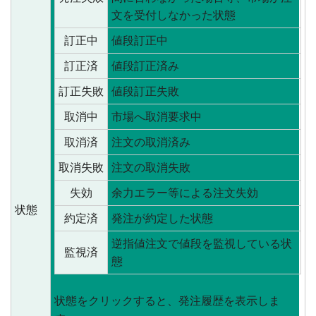
文を受付しなかった状態
訂正中
値段訂正中
訂正済
値段訂正済み
訂正失敗
値段訂正失敗
取消中
市場へ取消要求中
取消済
注文の取消済み
取消失敗
注文の取消失敗
失効
余力エラー等による注文失効
状態
約定済
発注が約定した状態
逆指値注文で値段を監視している状
監視済
態
状態をクリックすると、発注履歴を表示しま