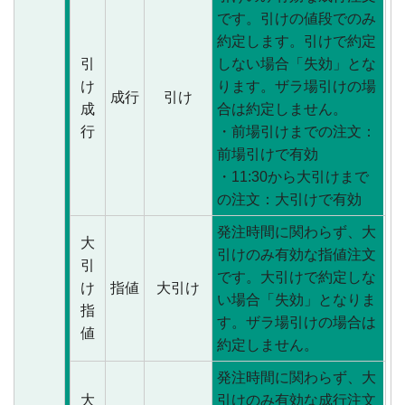
です。引けの値段でのみ
約定します。引けで約定
引
しない場合「失効」とな
け
ります。ザラ場引けの場
成行
引け
成
合は約定しません。
行
・前場引けまでの注文：
前場引けで有効
・11:30から大引けまで
の注文：大引けで有効
発注時間に関わらず、大
大
引けのみ有効な指値注文
引
です。大引けで約定しな
け
指値
大引け
い場合「失効」となりま
指
す。ザラ場引けの場合は
値
約定しません。
発注時間に関わらず、大
大
引けのみ有効な成行注文