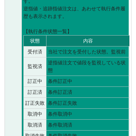
す。
逆指値・追跡指値注文は、あわせて執行条件履
歴も表示されます。
【執行条件状態一覧】
状態
内容
受付済
当社で注文を受付した状態。監視前
逆指値注文で値段を監視している状
監視済
態
訂正中
条件訂正中
訂正済
条件訂正済
訂正失敗
条件訂正失敗
取消中
条件取消中
取消済
条件取消済
取消失敗
条件取消失敗