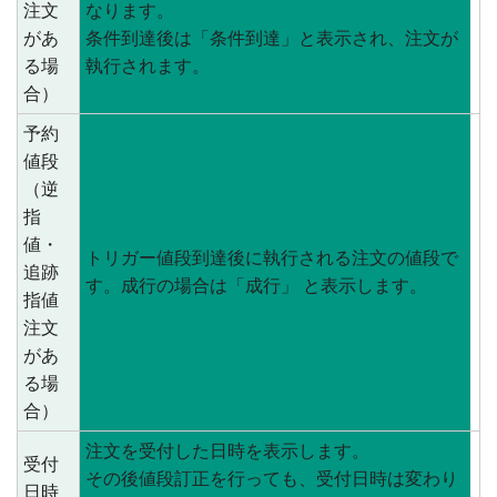
注文
なります。
があ
条件到達後は「条件到達」と表示され、注文が
る場
執行されます。
合）
予約
値段
（逆
指
値・
トリガー値段到達後に執行される注文の値段で
追跡
す。成行の場合は「成行」 と表示します。
指値
注文
があ
る場
合）
注文を受付した日時を表示します。
受付
その後値段訂正を行っても、受付日時は変わり
日時