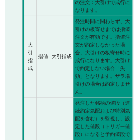
の注文：大引けで成行に
なります。
発注時間に関わらず、大
引けの板寄せまでは指値
注文が有効です。指値注
大
文が約定しなかった場
引
合、大引けの板寄せ時に
指値
大引指成
指
成行になります。大引け
成
で約定しない場合「失
効」となります。ザラ場
引けの場合は約定しませ
ん。
発注した銘柄の値段（連
続約定気配および特別気
配を含む）を監視し、設
定した値段（トリガー値
段）になると予約値段で