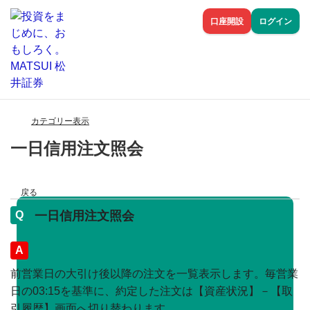
口座開設
ログイン
カテゴリー表示
一日信用注文照会
戻る
一日信用注文照会
回答
前営業日の大引け後以降の注文を一覧表示します。毎営業
日の03:15を基準に、約定した注文は【資産状況】－【取
引履歴】画面へ切り替わります。