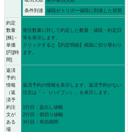
条件到達
値段がトリガー値段に到達した状態
約定
数量
発注数量に対して約定した数量・値段・約定日
[株]－
等を表示します。
単価
クリックすると【約定明細】画面に切り替わり
[円][時
ます。
間]
返済
予約
情報
返済予約の情報を表示します。返済予約がない
（返
注文は「－（ハイフン）」を表示します。
済予
約注
1行目：益出し値幅
文が
2行目：損切り値幅
ある
3行目：有効期間
場