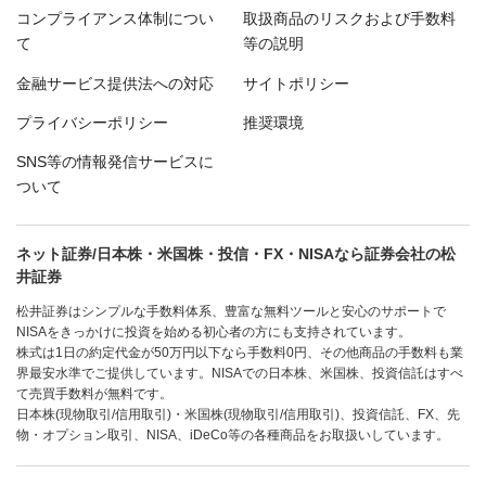
コンプライアンス体制につい
取扱商品のリスクおよび手数料
て
等の説明
金融サービス提供法への対応
サイトポリシー
プライバシーポリシー
推奨環境
SNS等の情報発信サービスに
ついて
ネット証券/日本株・米国株・投信・FX・NISAなら証券会社の松
井証券
松井証券はシンプルな手数料体系、豊富な無料ツールと安心のサポートで
NISAをきっかけに投資を始める初心者の方にも支持されています。
株式は1日の約定代金が50万円以下なら手数料0円、その他商品の手数料も業
界最安水準でご提供しています。NISAでの日本株、米国株、投資信託はすべ
て売買手数料が無料です。
日本株(現物取引/信用取引)・米国株(現物取引/信用取引)、投資信託、FX、先
物・オプション取引、NISA、iDeCo等の各種商品をお取扱いしています。