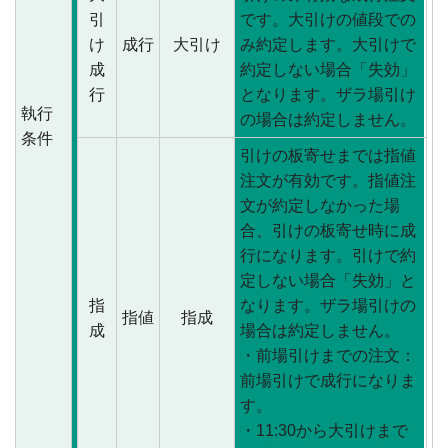
引
です。大引けの値段での
け
成行
大引け
み約定します。大引けで
成
約定しない場合「失効」
行
となります。ザラ場引け
執行
の場合は約定しません。
条件
引けの板寄せまでは指値
注文が有効です。指値注
文が約定しなかった場
合、引けの板寄せ時に成
行になります。引けで約
定しない場合「失効」と
指
なります。ザラ場引けの
指値
指成
成
場合は約定しません。
・前場引けまでの注文：
前場引けで成行になりま
す。
・11:30から大引けまで