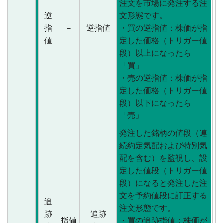
注文を市場に発注する注
逆
文形態です。
指
－
逆指値
・買の逆指値：株価が指
値
定した価格（トリガー値
段）以上になったら
「買」
・売の逆指値：株価が指
定した価格（トリガー値
段）以下になったら
「売」
発注した銘柄の値段（連
続約定気配および特別気
配を含む）を監視し、設
定した値段（トリガー値
段）になると発注した注
文を予約値段に訂正する
追
注文形態です。
跡
追跡
指値
・買の追跡指値：株価が