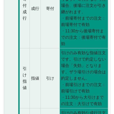
付
場合、後場に注文が引き
成行
寄付
成
継がれます。
行
・前場寄付までの注文：
前場寄付で有効
・11:30から後場寄付ま
での注文：後場寄付で有
効
引けのみ有効な指値注文
です。引けで約定しない
場合「失効」となりま
引
す。ザラ場引けの場合は
け
指値
引け
約定しません。
指
・前場引けまでの注文：
値
前場引けで有効
・11:30から大引けまで
の注文：大引けで有効
引けのみ有効な成行注文