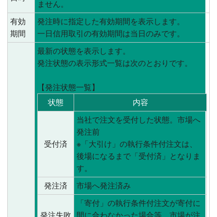
ません。
有効
発注時に指定した有効期間を表示します。
期間
一日信用取引の有効期間は当日のみです。
最新の状態を表示します。
発注状態の表示形式一覧は次のとおりです。
【発注状態一覧】
状態
内容
当社で注文を受付した状態。市場へ
発注前
受付済
※「大引け」の執行条件付注文は、
後場になるまで「受付済」となりま
す。
発注済
市場へ発注済み
「寄付」の執行条件付注文が寄付に
発注失敗
間に合わなかった場合等、市場が注