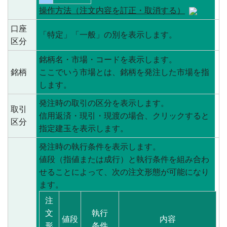
操作方法（注文内容を訂正・取消する）
口座
「特定」「一般」の別を表示します。
区分
銘柄名・市場・コードを表示します。
銘柄
ここでいう市場とは、銘柄を発注した市場を指
します。
発注時の取引の区分を表示します。
取引
信用返済・現引・現渡の場合、クリックすると
区分
指定建玉を表示します。
発注時の執行条件を表示します。
値段（指値または成行）と執行条件を組み合わ
せることによって、次の注文形態が可能になり
ます。
注
文
執行
値段
内容
形
条件