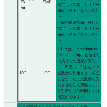
指
指値
指定した価格（トリガー
値
値段）以上になったら訂
正
・売の追跡指値：株価が
指定した価格（トリガー
値段）以下になったら訂
正
IOCとは「Immediate or
Cancel」の略。指値また
は成行での指定が可能
で、即座に一部あるいは
IOC
－
IOC
全数量を約定させ、成立
しなかった注文数量を失
効させる注文形態です。
取引所の取引時間中のみ
指定ができます。
注文が買付であるか売付であるかを表示しま