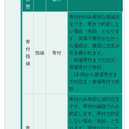
態
寄付付のみ有効な指値注
文です。寄付で約定しな
い場合「失効」となりま
す。前場で寄付かなかっ
寄
た場合は、後場に注文が
付
指値
寄付
引き継がれます。
指
・前場寄付までの注文：
値
前場寄付で有効
・11:30から後場寄付ま
での注文：後場寄付で有
効
寄付のみ有効な成行注文
です。寄付の値段でのみ
約定します。寄付で約定
しない場合「失効」とな
寄
ります。寄付かなかった