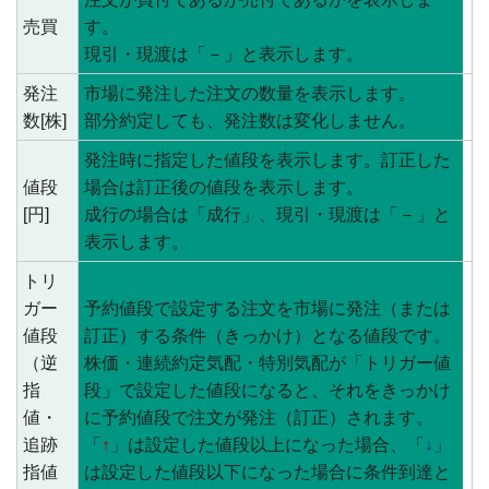
売買
す。
現引・現渡は「－」と表示します。
発注
市場に発注した注文の数量を表示します。
数[株]
部分約定しても、発注数は変化しません。
発注時に指定した値段を表示します。訂正した
値段
場合は訂正後の値段を表示します。
[円]
成行の場合は「成行」、現引・現渡は「－」と
表示します。
トリ
ガー
予約値段で設定する注文を市場に発注（または
値段
訂正）する条件（きっかけ）となる値段です。
（逆
株価・連続約定気配・特別気配が「トリガー値
指
段」で設定した値段になると、それをきっかけ
値・
に予約値段で注文が発注（訂正）されます。
追跡
「
↑
」は設定した値段以上になった場合、「
↓
」
指値
は設定した値段以下になった場合に条件到達と