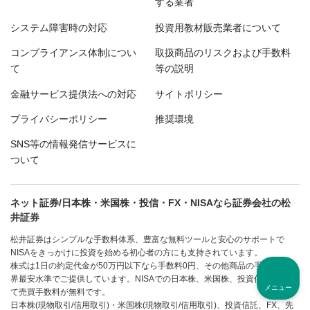
する業者
システム障害時の対応
投資用教材販売業者について
コンプライアンス体制につい
取扱商品のリスクおよび手数料
て
等の説明
金融サービス提供法への対応
サイトポリシー
プライバシーポリシー
推奨環境
SNS等の情報発信サービスに
ついて
ネット証券/日本株・米国株・投信・FX・NISAなら証券会社の松
井証券
松井証券はシンプルな手数料体系、豊富な無料ツールと安心のサポートで
NISAをきっかけに投資を始める初心者の方にも支持されています。
株式は1日の約定代金が50万円以下なら手数料0円、その他商品の手数料も業
界最安水準でご提供しています。NISAでの日本株、米国株、投資信託はすべ
メニュー
て売買手数料が無料です。
日本株(現物取引/信用取引)・米国株(現物取引/信用取引)、投資信託、FX、先