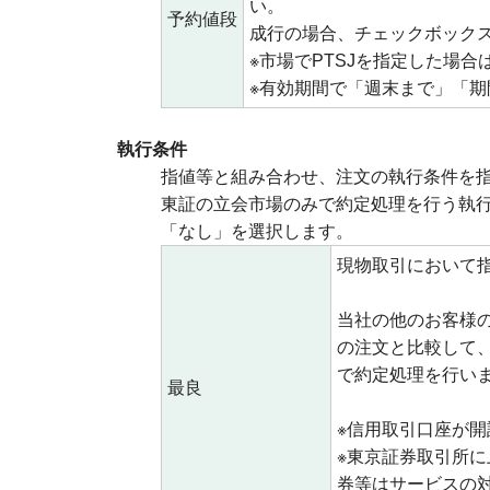
い。
予約値段
成行の場合、チェックボック
※市場でPTSJを指定した場
※有効期間で「週末まで」「
執行条件
指値等と組み合わせ、注文の執行条件を
東証の立会市場のみで約定処理を行う執
「なし」を選択します。
現物取引において
当社の他のお客様
の注文と比較して、
で約定処理を行い
最良
※信用取引口座が
※東京証券取引所に
券等はサービスの