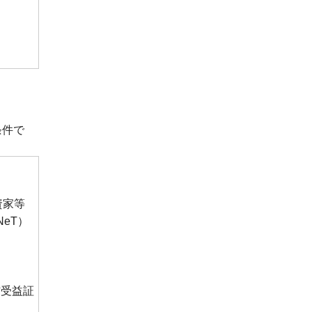
条件で
資家等
eT）
信受益証