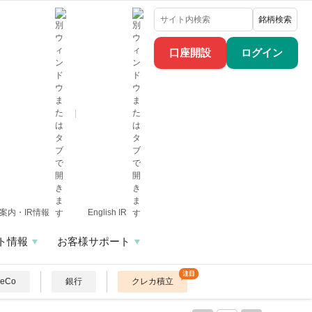
銘柄検索
口座開設
ログイン
案内・IR情報
English IR
ト情報
お客様サポート
DeCo
銀行
クレカ積立