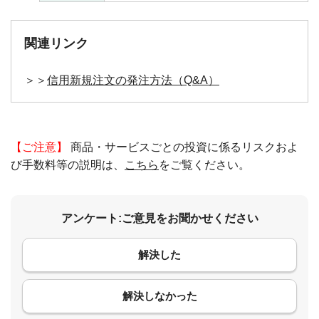
関連リンク
＞＞
信用新規注文の発注方法（Q&A）
【ご注意】
商品・サービスごとの投資に係るリスクおよ
び手数料等の説明は、
こちら
をご覧ください。
アンケート:ご意見をお聞かせください
解決した
コメント
解決しなかった