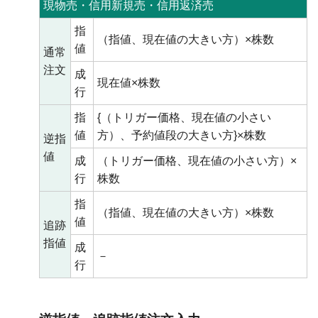
現物売・信用新規売・信用返済売
指
（指値、現在値の大きい方）×株数
値
通常
注文
成
現在値×株数
行
指
{（トリガー価格、現在値の小さい
値
方）、予約値段の大きい方}×株数
逆指
値
成
（トリガー価格、現在値の小さい方）×
行
株数
指
（指値、現在値の大きい方）×株数
値
追跡
指値
成
－
行