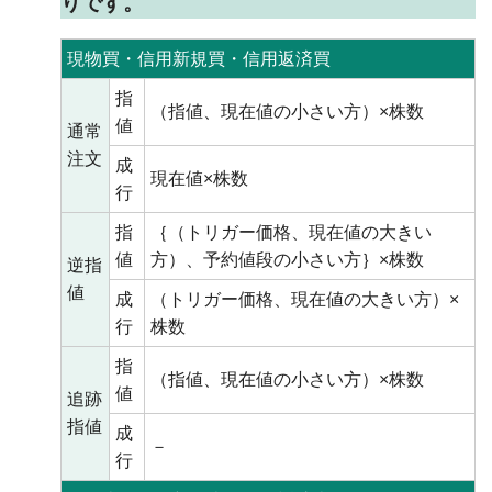
りです。
現物買・信用新規買・信用返済買
指
（指値、現在値の小さい方）×株数
値
通常
注文
成
現在値×株数
行
指
｛（トリガー価格、現在値の大きい
値
方）、予約値段の小さい方｝×株数
逆指
値
成
（トリガー価格、現在値の大きい方）×
行
株数
指
（指値、現在値の小さい方）×株数
値
追跡
指値
成
－
行