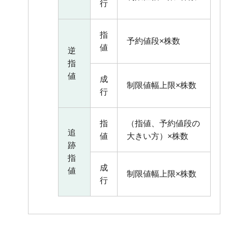
行
指
予約値段×株数
値
逆
指
値
成
制限値幅上限×株数
行
指
（指値、予約値段の
追
値
大きい方）×株数
跡
指
成
値
制限値幅上限×株数
行