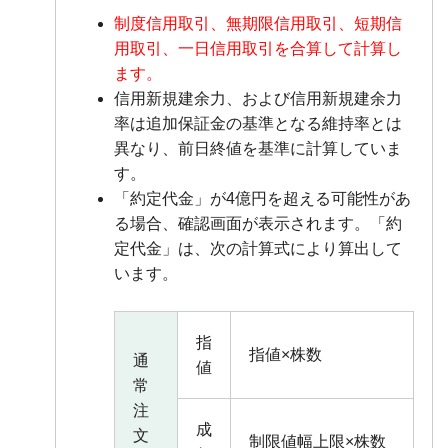
制度信用取引、無期限信用取引、短期信
用取引、一日信用取引を合算して計算し
ます。
信用新規建余力、および信用新規建余力
率は追加保証金の基準となる維持率とは
異なり、前日終値を基準に計算していま
す。
「約定代金」が4億円を超える可能性があ
る場合、確認画面が表示されます。「約
定代金」は、次の計算式により算出して
います。
指
指値×株数
通
値
常
注
成
文
制限値幅上限×株数