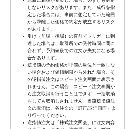
急激に相場が変動した場合、必ずしも約定
しないリスクがあります。また、成行を指
定した場合には、事前に想定していた範囲
から乖離した価格で約定が成立するリスク
があります。
引け（前場・後場）の直前でトリガーに到
達した場合は、取引所での受付時間に間に
合わず、予約値段での注文が失効になる場
合があります。
逆指値の予約価格が
呼値の単位
と一致しな
い場合および
値幅制限
から外れた場合、そ
の逆指値注文はスピード注文画面に表示さ
れません。この場合、スピード注文画面か
ら注文取消を行うことはできず、一括取消
をしても取消しされません。当該逆指値注
文の取消は、各注文の「訂正/取消画面」よ
り行ってください。
逆指値注文は「株式注文照会」に注文内容