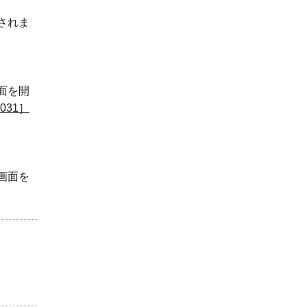
されま
面を開
031］
画面を