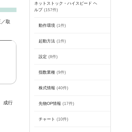
ネットストック・ハイスピード ヘ
ルプ
(157件)
正／取
動作環境
(1件)
起動方法
(1件)
設定
(8件)
指数業種
(9件)
株式情報
(40件)
、成行
先物OP情報
(17件)
チャート
(10件)