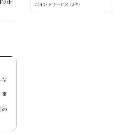
ドの起
ポイントサービス
(3件)
にな
、事
での