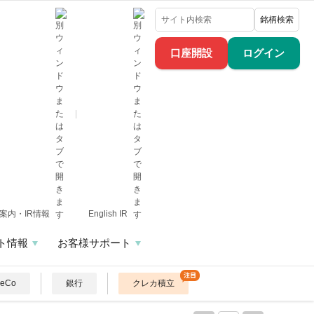
銘柄検索
口座開設
ログイン
案内・IR情報
English IR
ト情報
お客様サポート
DeCo
銀行
クレカ積立