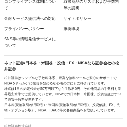
コンプライアンス体制につい
取扱商品のリスクおよび手数料
て
等の説明
金融サービス提供法への対応
サイトポリシー
プライバシーポリシー
推奨環境
SNS等の情報発信サービスに
ついて
ネット証券/日本株・米国株・投信・FX・NISAなら証券会社の松
井証券
松井証券はシンプルな手数料体系、豊富な無料ツールと安心のサポートで
NISAをきっかけに投資を始める初心者の方にも支持されています。
株式は1日の約定代金が50万円以下なら手数料0円、その他商品の手数料も業
界最安水準でご提供しています。NISAでの日本株、米国株、投資信託はすべ
て売買手数料が無料です。
日本株(現物取引/信用取引)・米国株(現物取引/信用取引)、投資信託、FX、先
物・オプション取引、NISA、iDeCo等の各種商品をお取扱いしています。
松井証券株式会社