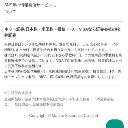
SNS等の情報発信サービスに
ついて
ネット証券/日本株・米国株・投信・FX・NISAなら証券会社の松
井証券
松井証券はシンプルな手数料体系、豊富な無料ツールと安心のサポートで
NISAをきっかけに投資を始める初心者の方にも支持されています。
株式は1日の約定代金が50万円以下なら手数料0円、その他商品の手数料も業
界最安水準でご提供しています。NISAでの日本株、米国株、投資信託はすべ
て売買手数料が無料です。
日本株(現物取引/信用取引)・米国株(現物取引/信用取引)、投資信託、FX、先
物・オプション取引、NISA、iDeCo等の各種商品をお取扱いしています。
松井証券株式会社
金融商品取引業者 関東財務局長(金商)第164号 加入協会：日本証券業協
会、一般社団法人 金融先物取引業協会
Copyright © Matsui Securities Co., Ltd.