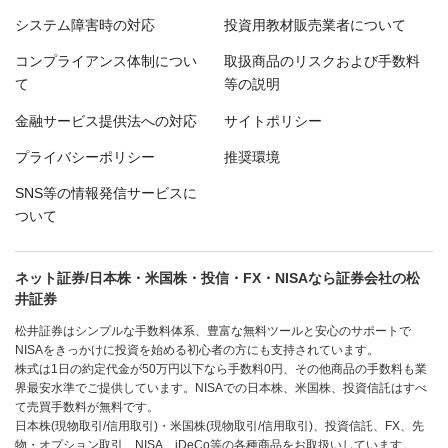
システム障害時の対応
投資用教材販売業者について
コンプライアンス体制につい
取扱商品のリスクおよび手数料
て
等の説明
金融サービス提供法への対応
サイトポリシー
プライバシーポリシー
推奨環境
SNS等の情報発信サービスに
ついて
ネット証券/日本株・米国株・投信・FX・NISAなら証券会社の松
井証券
松井証券はシンプルな手数料体系、豊富な無料ツールと安心のサポートで
NISAをきっかけに投資を始める初心者の方にも支持されています。
株式は1日の約定代金が50万円以下なら手数料0円、その他商品の手数料も業
界最安水準でご提供しています。NISAでの日本株、米国株、投資信託はすべ
て売買手数料が無料です。
日本株(現物取引/信用取引)・米国株(現物取引/信用取引)、投資信託、FX、先
物・オプション取引、NISA、iDeCo等の各種商品をお取扱いしています。