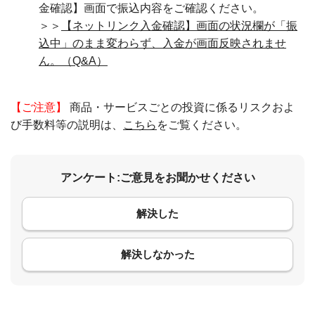
金確認】画面で振込内容をご確認ください。
＞＞
【ネットリンク入金確認】画面の状況欄が「振
込中」のまま変わらず、入金が画面反映されませ
ん。（Q&A）
【ご注意】
商品・サービスごとの投資に係るリスクおよ
び手数料等の説明は、
こちら
をご覧ください。
アンケート:ご意見をお聞かせください
解決した
コメント
解決しなかった