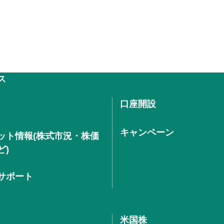
ス
口座開設
キャンペーン
ット情報(株式市況・株価
ど)
サポート
米国株