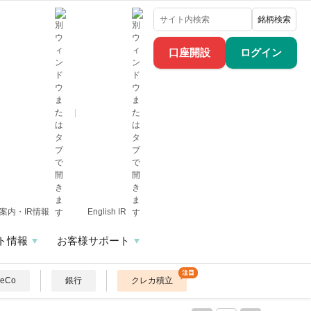
銘柄検索
口座開設
ログイン
案内・IR情報
English IR
ト情報
お客様サポート
DeCo
銀行
クレカ積立