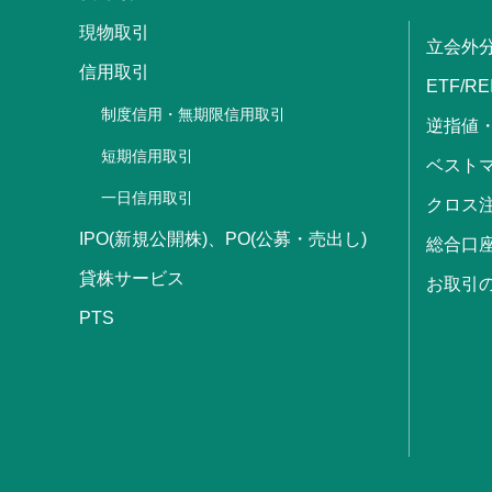
現物取引
立会外
信用取引
ETF/RE
制度信用・無期限信用取引
逆指値
短期信用取引
ベストマ
一日信用取引
クロス
IPO(新規公開株)、PO(公募・売出し)
総合口
貸株サービス
お取引
PTS