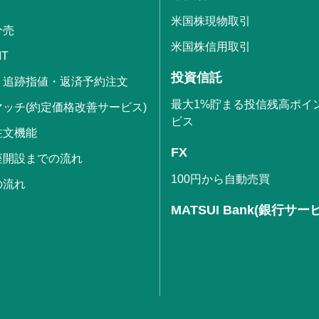
米国株現物取引
分売
米国株信用取引
IT
投資信託
・追跡指値・返済予約注文
最大1%貯まる投信残高ポイ
ッチ(約定価格改善サービス)
ビス
注文機能
FX
座開設までの流れ
100円から自動売買
の流れ
MATSUI Bank(銀行サー