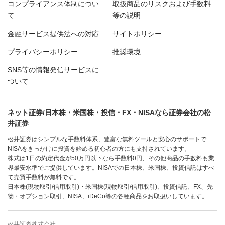
コンプライアンス体制につい
取扱商品のリスクおよび手数料
て
等の説明
金融サービス提供法への対応
サイトポリシー
プライバシーポリシー
推奨環境
SNS等の情報発信サービスに
ついて
ネット証券/日本株・米国株・投信・FX・NISAなら証券会社の松
井証券
松井証券はシンプルな手数料体系、豊富な無料ツールと安心のサポートで
NISAをきっかけに投資を始める初心者の方にも支持されています。
株式は1日の約定代金が50万円以下なら手数料0円、その他商品の手数料も業
界最安水準でご提供しています。NISAでの日本株、米国株、投資信託はすべ
て売買手数料が無料です。
日本株(現物取引/信用取引)・米国株(現物取引/信用取引)、投資信託、FX、先
物・オプション取引、NISA、iDeCo等の各種商品をお取扱いしています。
松井証券株式会社