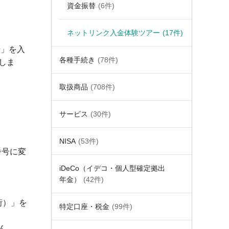
資金振替
(6件)
ネットリンク入金体験ツアー
(17件)
号」を入
各種手続き
(78件)
しま
取扱商品
(708件)
サービス
(30件)
NISA
(53件)
番号に変
iDeCo（イデコ・個人型確定拠出
年金）
(42件)
桁）」を
特定口座・税金
(99件)
ん。