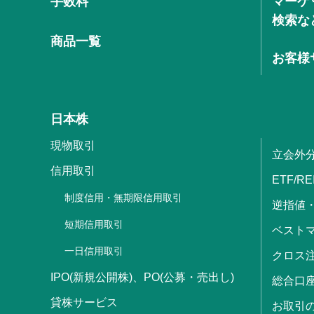
手数料
マーケ
検索な
商品一覧
お客様
日本株
現物取引
立会外
信用取引
ETF/RE
制度信用・無期限信用取引
逆指値
短期信用取引
ベストマ
一日信用取引
クロス
IPO(新規公開株)、PO(公募・売出し)
総合口
貸株サービス
お取引