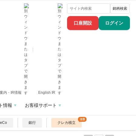
銘柄検索
口座開設
ログイン
案内・IR情報
English IR
ト情報
お客様サポート
DeCo
銀行
クレカ積立