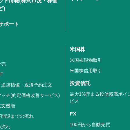
ット情報(株式市況・株価
ど)
サポート
米国株
米国株現物取引
分売
米国株信用取引
IT
投資信託
・追跡指値・返済予約注文
最大1%貯まる投信残高ポイ
ッチ(約定価格改善サービス)
ビス
注文機能
FX
座開設までの流れ
100円から自動売買
の流れ