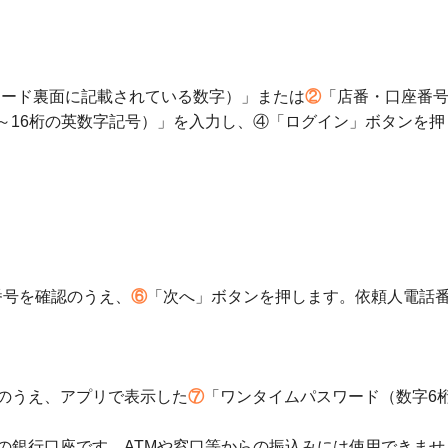
カード裏面に記載されている数字）」または
②
「店番・口座番
4～16桁の英数字記号）」を入力し、④「ログイン」ボタンを押
番号を確認のうえ、
⑥
「次へ」ボタンを押します。依頼人電話
。
のうえ、アプリで表示した
⑦
「ワンタイムパスワード（数字6
の銀行口座です。ATMや窓口等からの振込みには使用できませ