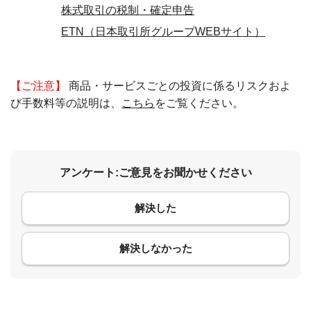
株式取引の税制・確定申告
ETN（日本取引所グループWEBサイト）
【ご注意】
商品・サービスごとの投資に係るリスクおよ
び手数料等の説明は、
こちら
をご覧ください。
アンケート:ご意見をお聞かせください
解決した
コメント
解決しなかった