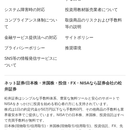
システム障害時の対応
投資用教材販売業者について
コンプライアンス体制につい
取扱商品のリスクおよび手数料
て
等の説明
金融サービス提供法への対応
サイトポリシー
プライバシーポリシー
推奨環境
SNS等の情報発信サービスに
ついて
ネット証券/日本株・米国株・投信・FX・NISAなら証券会社の松
井証券
松井証券はシンプルな手数料体系、豊富な無料ツールと安心のサポートで
NISAをきっかけに投資を始める初心者の方にも支持されています。
株式は1日の約定代金が50万円以下なら手数料0円、その他商品の手数料も業
界最安水準でご提供しています。NISAでの日本株、米国株、投資信託はすべ
て売買手数料が無料です。
日本株(現物取引/信用取引)・米国株(現物取引/信用取引)、投資信託、FX、先