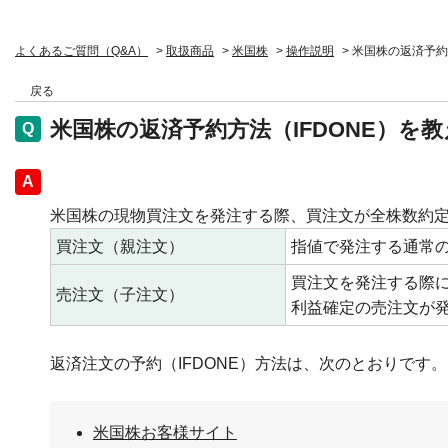
よくあるご質問（Q&A）
>
取扱商品
>
米国株
>
操作説明
>
米国株の返済予約
戻る
米国株の返済予約方法（IFDONE）を
回答
米国株の現物買注文を発注する際、買注文が全株数約
買注文（親注文）
指値で発注する通常
買注文を発注する際
売注文（子注文）
利益確定の売注文が
返済注文の予約（IFDONE）方法は、次のとおりです。
米国株お客様サイト