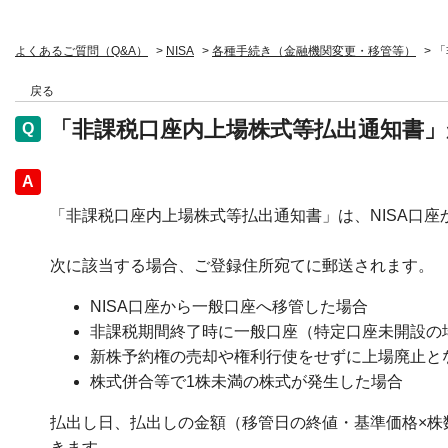
よくあるご質問（Q&A）
>
NISA
>
各種手続き（金融機関変更・移管等）
>
「
戻る
「非課税口座内上場株式等払出通知書
回答
「非課税口座内上場株式等払出通知書」は、NISA口
次に該当する場合、ご登録住所宛てに郵送されます。
NISA口座から一般口座へ移管した場合
非課税期間終了時に一般口座（特定口座未開設の
新株予約権の売却や権利行使をせずに上場廃止と
株式併合等で1株未満の株式が発生した場合
払出し日、払出しの金額（移管日の終値・基準価格×株
きます。