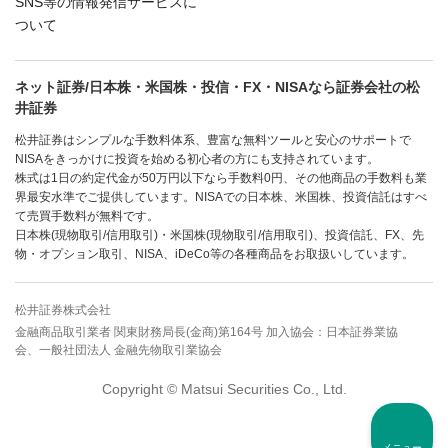
SNS等の情報発信サービスに
ついて
ネット証券/日本株・米国株・投信・FX・NISAなら証券会社の松
井証券
松井証券はシンプルな手数料体系、豊富な無料ツールと安心のサポートで
NISAをきっかけに投資を始める初心者の方にも支持されています。
株式は1日の約定代金が50万円以下なら手数料0円、その他商品の手数料も業
界最安水準でご提供しています。NISAでの日本株、米国株、投資信託はすべ
て売買手数料が無料です。
日本株(現物取引/信用取引)・米国株(現物取引/信用取引)、投資信託、FX、先
物・オプション取引、NISA、iDeCo等の各種商品をお取扱いしています。
松井証券株式会社
金融商品取引業者 関東財務局長(金商)第164号 加入協会：日本証券業協
会、一般社団法人 金融先物取引業協会
Copyright © Matsui Securities Co., Ltd.
メニュー