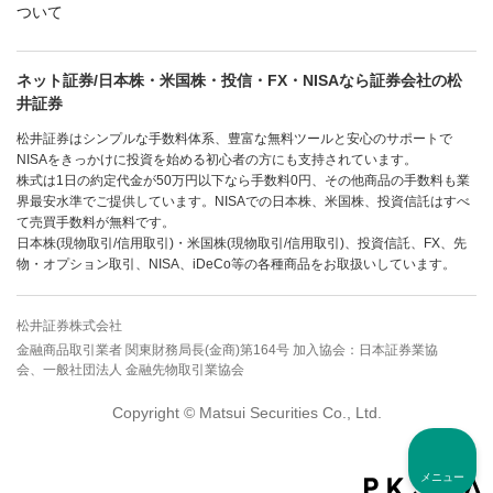
ついて
ネット証券/日本株・米国株・投信・FX・NISAなら証券会社の松
井証券
松井証券はシンプルな手数料体系、豊富な無料ツールと安心のサポートで
NISAをきっかけに投資を始める初心者の方にも支持されています。
株式は1日の約定代金が50万円以下なら手数料0円、その他商品の手数料も業
界最安水準でご提供しています。NISAでの日本株、米国株、投資信託はすべ
て売買手数料が無料です。
日本株(現物取引/信用取引)・米国株(現物取引/信用取引)、投資信託、FX、先
物・オプション取引、NISA、iDeCo等の各種商品をお取扱いしています。
松井証券株式会社
金融商品取引業者 関東財務局長(金商)第164号 加入協会：日本証券業協
会、一般社団法人 金融先物取引業協会
Copyright © Matsui Securities Co., Ltd.
メニュー