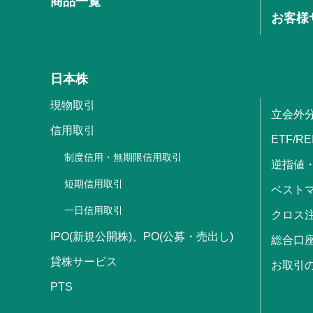
商品一覧
お客様
日本株
現物取引
立会外
信用取引
ETF/RE
制度信用・無期限信用取引
逆指値
短期信用取引
ベストマ
一日信用取引
クロス
IPO(新規公開株)、PO(公募・売出し)
総合口
貸株サービス
お取引
PTS