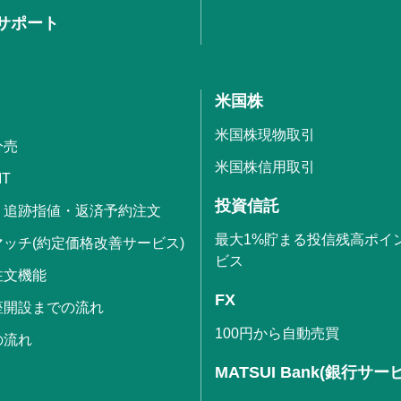
サポート
米国株
米国株現物取引
分売
米国株信用取引
IT
投資信託
・追跡指値・返済予約注文
最大1%貯まる投信残高ポイ
ッチ(約定価格改善サービス)
ビス
注文機能
FX
座開設までの流れ
100円から自動売買
の流れ
MATSUI Bank(銀行サー