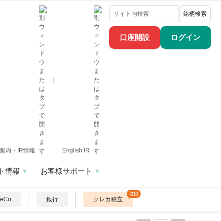
銘柄検索
口座開設
ログイン
案内・IR情報
English IR
ト情報
お客様サポート
DeCo
銀行
クレカ積立