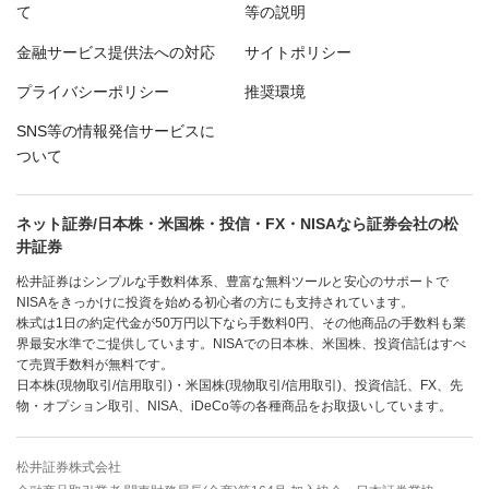
て
等の説明
金融サービス提供法への対応
サイトポリシー
プライバシーポリシー
推奨環境
SNS等の情報発信サービスに
ついて
ネット証券/日本株・米国株・投信・FX・NISAなら証券会社の松
井証券
松井証券はシンプルな手数料体系、豊富な無料ツールと安心のサポートで
NISAをきっかけに投資を始める初心者の方にも支持されています。
株式は1日の約定代金が50万円以下なら手数料0円、その他商品の手数料も業
界最安水準でご提供しています。NISAでの日本株、米国株、投資信託はすべ
て売買手数料が無料です。
日本株(現物取引/信用取引)・米国株(現物取引/信用取引)、投資信託、FX、先
物・オプション取引、NISA、iDeCo等の各種商品をお取扱いしています。
松井証券株式会社