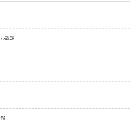
ール設定
情報