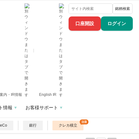
銘柄検索
口座開設
ログイン
案内・IR情報
English IR
ト情報
お客様サポート
DeCo
銀行
クレカ積立