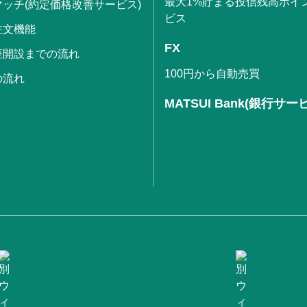
最大1%貯まる投信残高ポイ
ッチ(約定価格改善サービス)
ビス
注文機能
FX
座開設までの流れ
100円から自動売買
の流れ
MATSUI Bank(銀行サー