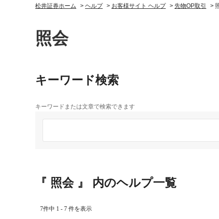
松井証券ホーム
>
ヘルプ
>
お客様サイト ヘルプ
>
先物OP取引
>
照会
キーワード検索
キーワードまたは文章で検索できます
『 照会 』 内のヘルプ一覧
7件中 1 - 7 件を表示