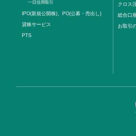
一日信用取引
クロス
IPO(新規公開株)、PO(公募・売出し)
総合口
貸株サービス
お取引
PTS