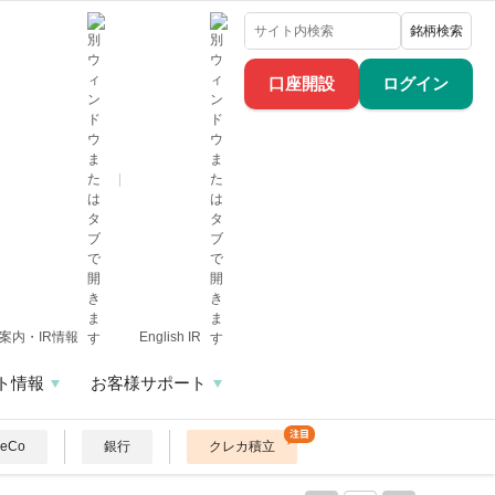
銘柄検索
口座開設
ログイン
案内・IR情報
English IR
ト情報
お客様サポート
DeCo
銀行
クレカ積立