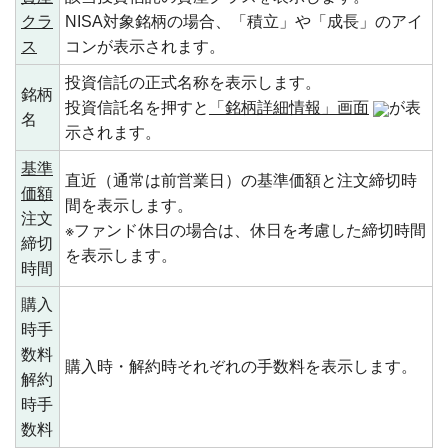
クラ
NISA対象銘柄の場合、「積立」や「成長」のアイ
ス
コンが表示されます。
投資信託の正式名称を表示します。
銘柄
投資信託名を押すと
「銘柄詳細情報」画面
が表
名
示されます。
基準
直近（通常は前営業日）の基準価額と注文締切時
価額
間を表示します。
注文
※ファンド休日の場合は、休日を考慮した締切時間
締切
を表示します。
時間
購入
時手
数料
購入時・解約時それぞれの手数料を表示します。
解約
時手
数料