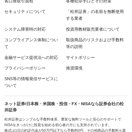
各口座取引規程
各種犯罪手口とその対策
セキュリティについて
「松井証券」の名前を無断使用
する業者
システム障害時の対応
投資用教材販売業者について
コンプライアンス体制につい
取扱商品のリスクおよび手数料
て
等の説明
金融サービス提供法への対応
サイトポリシー
プライバシーポリシー
推奨環境
SNS等の情報発信サービスに
ついて
ネット証券/日本株・米国株・投信・FX・NISAなら証券会社の松
井証券
松井証券はシンプルな手数料体系、豊富な無料ツールと安心のサポートで
NISAをきっかけに投資を始める初心者の方にも支持されています。
株式は1日の約定代金が50万円以下なら手数料0円、その他商品の手数料も業