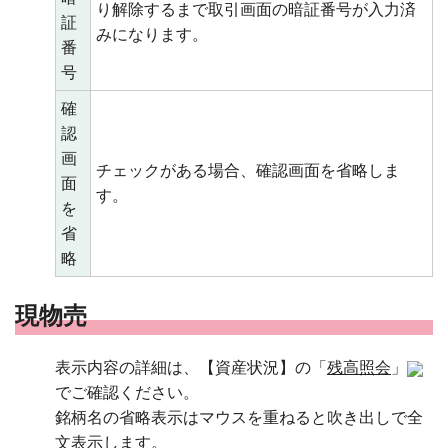
り解除するまで取引画面の暗証番号が入力済
証
みになります。
番
号
確
認
画
チェックがある場合、確認画面を省略しま
面
す。
を
省
略
現物売
表示内容の詳細は、【資産状況】の「
残高照会
」
でご確認ください。
銘柄名の省略表示はマウスを重ねると吹き出しで全
文表示します。