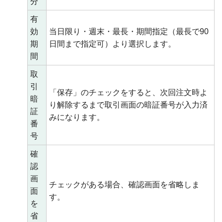
分
有
効
当日限り・週末・最長・期間指定（最長で90
期
日間まで指定可）より選択します。
間
取
引
「保存」のチェックをすると、次回注文時よ
暗
り解除するまで取引画面の暗証番号が入力済
証
みになります。
番
号
確
認
画
チェックがある場合、確認画面を省略しま
面
す。
を
省