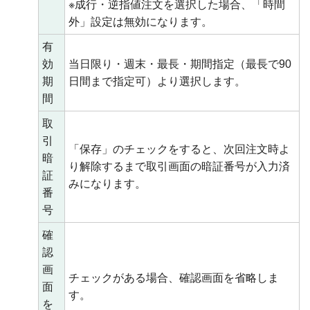
※成行・逆指値注文を選択した場合、「時間
外」設定は無効になります。
有
効
当日限り・週末・最長・期間指定（最長で90
期
日間まで指定可）より選択します。
間
取
引
「保存」のチェックをすると、次回注文時よ
暗
り解除するまで取引画面の暗証番号が入力済
証
みになります。
番
号
確
認
画
チェックがある場合、確認画面を省略しま
面
す。
を