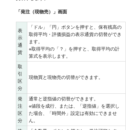
「発注（現物売）」画面
「ドル」「円」ボタンを押すと、保有残高の
表
取得平均・評価損益の表示通貨の切替ができ
示
ます。
通
※取得平均の「？」を押すと、取得平均の計
貨
算式を表示します。
取
引
現物買と現物売の切替ができます。
区
分
発
通常と逆指値の切替ができます。
注
※値段を成行、または、「逆指値」を選択し
区
た場合、「時間外」設定は有効にできませ
分
ん。