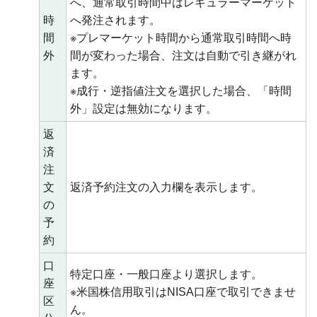
へ、通常取引時間中はレギュラーマーケット
時
へ発注されます。
間
※プレマーケット時間から通常取引時間へ時
外
間が変わった場合、注文は自動で引き継がれ
ます。
※成行・逆指値注文を選択した場合、「時間
外」設定は無効になります。
返
済
注
文
返済予約注文の入力欄を表示します。
の
予
約
口
特定口座・一般口座より選択します。
座
※米国株信用取引はNISA口座で取引できませ
区
ん。