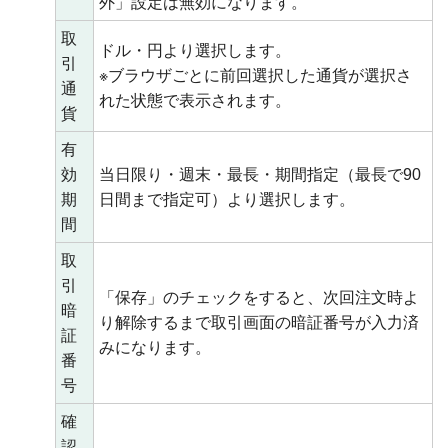
外」設定は無効になります。
取
ドル・円より選択します。
引
※ブラウザごとに前回選択した通貨が選択さ
通
れた状態で表示されます。
貨
有
効
当日限り・週末・最長・期間指定（最長で90
期
日間まで指定可）より選択します。
間
取
引
「保存」のチェックをすると、次回注文時よ
暗
り解除するまで取引画面の暗証番号が入力済
証
みになります。
番
号
確
認