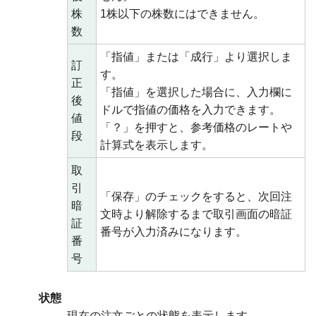
株
1株以下の株数にはできません。
数
「指値」または「成行」より選択しま
訂
す。
正
「指値」を選択した場合に、入力欄に
後
ドルで指値の価格を入力できます。
値
「？」を押すと、参考価格のレートや
段
計算式を表示します。
取
引
「保存」のチェックをすると、次回注
暗
文時より解除するまで取引画面の暗証
証
番号が入力済みになります。
番
号
状態
現在の注文ごとの状態を表示します。