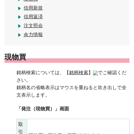
信用新規
信用返済
注文照会
余力情報
現物買
銘柄検索については、【
銘柄検索
】
でご確認くだ
さい。
銘柄名の省略表示はマウスを重ねると吹き出しで全
文表示します。
「発注（現物買）」画面
取
引