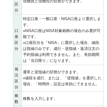
現物買と現物売の切替ができます。
区
分
特定口座・一般口座・NISA口座より選択しま
す。
口
※NISA口座はNISA対象銘柄の場合のみ選択可
座
能です。
区
※口座区分を「NISA」に選択した場合、値段
分
は指値のみです。成行・逆指値・返済注文の
予約指値は利用できません。また、有効期間
は「当日限り」になります。
発
通常と逆指値の切替ができます。
注
※値段を成行、または、「逆指値」を選択した
区
場合、「時間外」設定は有効にできません。
分
株
株数を入力します。
数