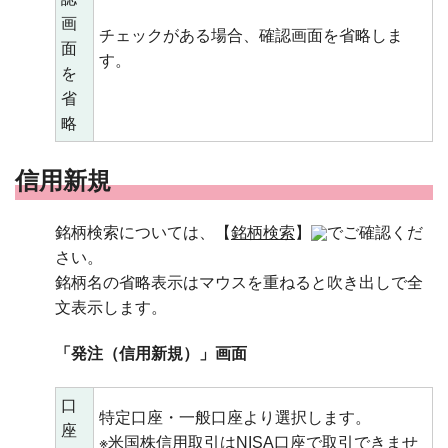
画
チェックがある場合、確認画面を省略しま
面
す。
を
省
略
信用新規
銘柄検索については、【
銘柄検索
】
でご確認くだ
さい。
銘柄名の省略表示はマウスを重ねると吹き出しで全
文表示します。
「発注（信用新規）」画面
口
特定口座・一般口座より選択します。
座
※米国株信用取引はNISA口座で取引できませ