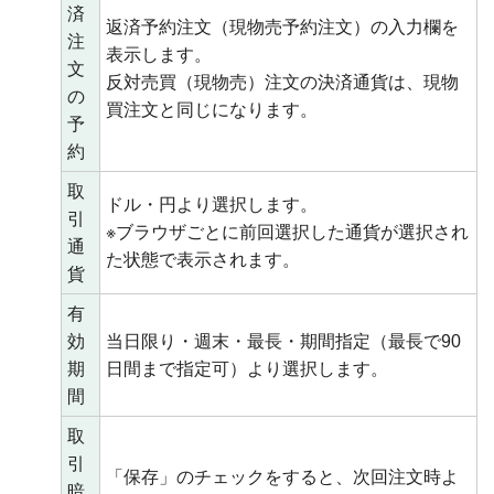
済
返済予約注文（現物売予約注文）の入力欄を
注
表示します。
文
反対売買（現物売）注文の決済通貨は、現物
の
買注文と同じになります。
予
約
取
ドル・円より選択します。
引
※ブラウザごとに前回選択した通貨が選択され
通
た状態で表示されます。
貨
有
効
当日限り・週末・最長・期間指定（最長で90
期
日間まで指定可）より選択します。
間
取
引
「保存」のチェックをすると、次回注文時よ
暗