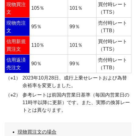
現物買注
買付時レート
105％
101％
文
（TTS）
現物売注
売付時レート
95％
99％
文
（TTB）
信用新規
買付時レート
110％
101％
買注文
（TTS）
信用返済
売付時レート
90％
99％
売注文
（TTB）
（※1）
2023年10月28日、成行上乗せレートおよび為替
余裕率を変更しました。
（※2）
参考レートは前国内営業日基準（毎国内営業日の
11時半以降に更新）です。また、実際の換算レー
トとは異なります。
現物買注文の場合