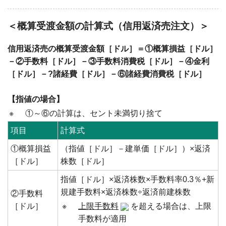
＜概算受渡金額の計算式（信用返済売注文）＞
信用返済売の概算受渡金額［ドル］＝①概算損益［ドル］
－②手数料［ドル］－③手数料消費税［ドル］－④金利
［ドル］－?諸経費［ドル］－⑥諸経費消費税［ドル］
【指値の場合】
※
①～⑥の計算は、セント未満切り捨て
項目
計算式
①概算損益
（指値［ドル］－建単価［ドル］）×返済
［ドル］
株数［ドル］
指値［ドル］×返済株数×手数料率0.3％+新
規建手数料×返済株数÷返済前建株数
②手数料
［ドル］
※
上限手数料
を超える場合は、上限
手数料が適用