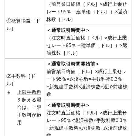
（前営業日終値［ドル］×成行上乗せ
レート95％－建単価［ドル］）×返済
株数［ドル］
①概算損益［ド
ル］
＜通常取引時間中＞
（注文時直近価格［ドル］×成行上乗
せレート95％－建単価［ドル］）×返
済株数［ドル］
＜通常取引時間開始前＞
前営業日終値［ドル］×成行上乗せレ
②手数料［ド
ート95％×返済株数×手数料率0.3％
ル］
+新規建手数料×返済株数÷返済前建株
※
上限手数料
数
を超える場
＜通常取引時間中＞
合は、上限
注文時直近価格［ドル］×成行上乗せ
手数料が適
レート95％×返済株数×手数料率0.3％
用
+新規建手数料×返済株数÷返済前建株
数