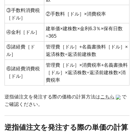
③手数料消費税
②手数料［ドル］×消費税率
［ドル］
建単価×建株数×金利6.3％×保有日数
④金利［ドル］
÷365
⑤諸経費［ド
管理費［ドル］+名義書換料［ドル］×
ル］
返済株数÷返済前建株数
管理費［ドル］×消費税率+名義書換料
⑥諸経費消費税
［ドル］×返済株数÷返済前建株数×消
［ドル］
費税率
逆指値注文を発注する際の価格の計算方法は
こちら
で
ご確認ください。
逆指値注文を発注する際の単価の計算