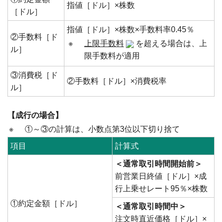
指値［ドル］×株数
［ドル］
指値［ドル］×株数×手数料率0.45％
②手数料［ド
※
上限手数料
を超える場合は、上
ル］
限手数料が適用
③消費税［ド
②手数料［ドル］×消費税率
ル］
【成行の場合】
※
①～③の計算は、小数点第3位以下切り捨て
項目
計算式
＜通常取引時間開始前＞
前営業日終値［ドル］×成
行上乗せレート95％×株数
①約定金額［ドル］
＜通常取引時間中＞
注文時直近価格［ドル］×