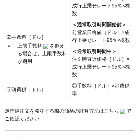
成行上乗せレート95％×株
数
＜通常取引時間開始前＞
前営業日終値［ドル］×成
②手数料［ドル］
行上乗せレート95％×株数
※
上限手数料
を超え
＜通常取引時間中＞
る場合は、上限手数料
注文時直近価格［ドル］×
が適用
成行上乗せレート95％×株
数
②手数料［ドル］×消費税
③消費税［ドル］
率
逆指値注文を発注する際の価格の計算方法は
こちら
で
ご確認ください。