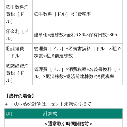
③手数料消
費税［ド
②手数料［ドル］×消費税率
ル］
④金利［ド
建単価×建株数×金利6.3％×保有日数÷365
ル］
⑤諸経費
管理費［ドル］+名義書換料［ドル］×返済
［ドル］
株数÷返済前建株数
⑥諸経費消
管理費［ドル］×消費税率+名義書換料［ド
費税［ド
ル］×返済株数÷返済前建株数×消費税率
ル］
【成行の場合】
※
①～⑥の計算は、セント未満切り捨て
項目
計算式
＜通常取引時間開始前＞