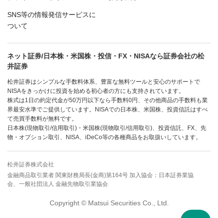
SNS等の情報発信サービスに
ついて
ネット証券/日本株・米国株・投信・FX・NISAなら証券会社の松
井証券
松井証券はシンプルな手数料体系、豊富な無料ツールと安心のサポートで
NISAをきっかけに投資を始める初心者の方にも支持されています。
株式は1日の約定代金が50万円以下なら手数料0円、その他商品の手数料も業
界最安水準でご提供しています。NISAでの日本株、米国株、投資信託はすべ
て売買手数料が無料です。
日本株(現物取引/信用取引)・米国株(現物取引/信用取引)、投資信託、FX、先
物・オプション取引、NISA、iDeCo等の各種商品をお取扱いしています。
松井証券株式会社
金融商品取引業者 関東財務局長(金商)第164号 加入協会：日本証券業協
会、一般社団法人 金融先物取引業協会
Copyright © Matsui Securities Co., Ltd.