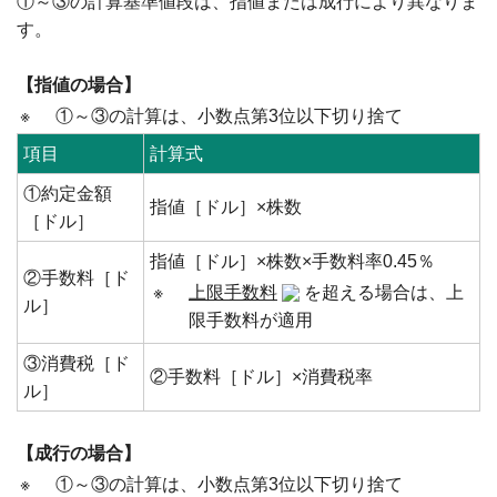
①～③の計算基準値段は、指値または成行により異なりま
す。
【指値の場合】
※
①～③の計算は、小数点第3位以下切り捨て
項目
計算式
①約定金額
指値［ドル］×株数
［ドル］
指値［ドル］×株数×手数料率0.45％
②手数料［ド
※
上限手数料
を超える場合は、上
ル］
限手数料が適用
③消費税［ド
②手数料［ドル］×消費税率
ル］
【成行の場合】
※
①～③の計算は、小数点第3位以下切り捨て