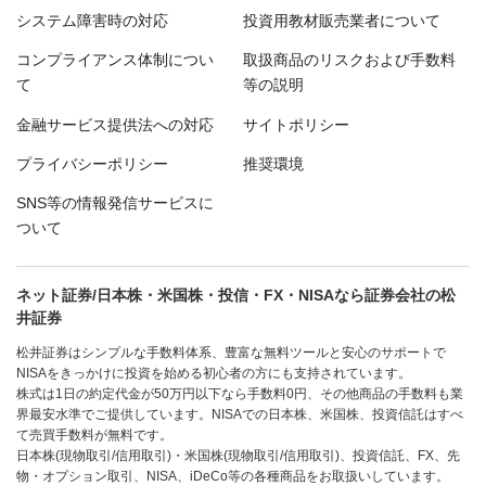
システム障害時の対応
投資用教材販売業者について
コンプライアンス体制につい
取扱商品のリスクおよび手数料
て
等の説明
金融サービス提供法への対応
サイトポリシー
プライバシーポリシー
推奨環境
SNS等の情報発信サービスに
ついて
ネット証券/日本株・米国株・投信・FX・NISAなら証券会社の松
井証券
松井証券はシンプルな手数料体系、豊富な無料ツールと安心のサポートで
NISAをきっかけに投資を始める初心者の方にも支持されています。
株式は1日の約定代金が50万円以下なら手数料0円、その他商品の手数料も業
界最安水準でご提供しています。NISAでの日本株、米国株、投資信託はすべ
て売買手数料が無料です。
日本株(現物取引/信用取引)・米国株(現物取引/信用取引)、投資信託、FX、先
物・オプション取引、NISA、iDeCo等の各種商品をお取扱いしています。