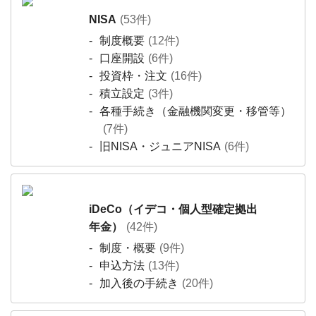
NISA
(53件)
制度概要
(12件)
口座開設
(6件)
投資枠・注文
(16件)
積立設定
(3件)
各種手続き（金融機関変更・移管等）
(7件)
旧NISA・ジュニアNISA
(6件)
iDeCo（イデコ・個人型確定拠出
年金）
(42件)
制度・概要
(9件)
申込方法
(13件)
加入後の手続き
(20件)