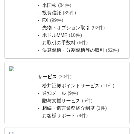
米国株
(84件)
投資信託
(85件)
FX
(99件)
先物・オプション取引
(92件)
米ドルMMF
(10件)
お取引の手数料
(6件)
決算銘柄・分割銘柄等の取引
(52件)
サービス
(30件)
松井証券ポイントサービス
(11件)
通知メール
(9件)
贈与支援サービス
(5件)
相続・遺言業務紹介制度
(1件)
お客様サポート
(4件)