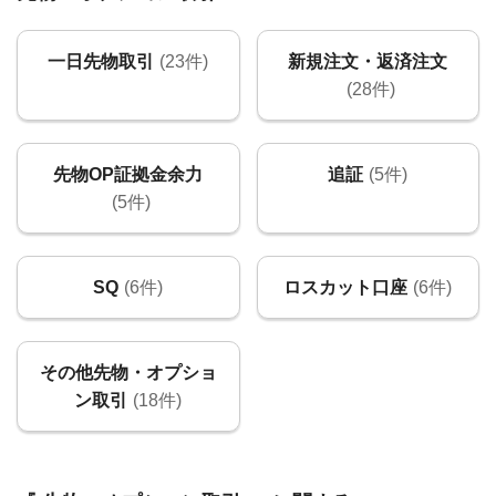
一日先物取引
(23件)
新規注文・返済注文
(28件)
先物OP証拠金余力
追証
(5件)
(5件)
SQ
(6件)
ロスカット口座
(6件)
その他先物・オプショ
ン取引
(18件)