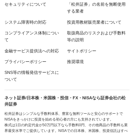
セキュリティについて
「松井証券」の名前を無断使用
する業者
システム障害時の対応
投資用教材販売業者について
コンプライアンス体制につい
取扱商品のリスクおよび手数料
て
等の説明
金融サービス提供法への対応
サイトポリシー
プライバシーポリシー
推奨環境
SNS等の情報発信サービスに
ついて
ネット証券/日本株・米国株・投信・FX・NISAなら証券会社の松
井証券
松井証券はシンプルな手数料体系、豊富な無料ツールと安心のサポートで
NISAをきっかけに投資を始める初心者の方にも支持されています。
株式は1日の約定代金が50万円以下なら手数料0円、その他商品の手数料も業
界最安水準でご提供しています。NISAでの日本株、米国株、投資信託はすべ