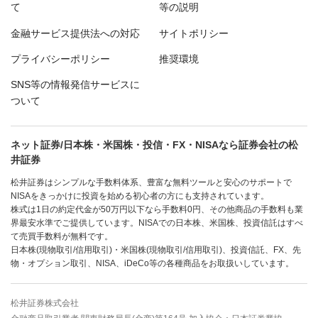
て
等の説明
金融サービス提供法への対応
サイトポリシー
プライバシーポリシー
推奨環境
SNS等の情報発信サービスに
ついて
ネット証券/日本株・米国株・投信・FX・NISAなら証券会社の松
井証券
松井証券はシンプルな手数料体系、豊富な無料ツールと安心のサポートで
NISAをきっかけに投資を始める初心者の方にも支持されています。
株式は1日の約定代金が50万円以下なら手数料0円、その他商品の手数料も業
界最安水準でご提供しています。NISAでの日本株、米国株、投資信託はすべ
て売買手数料が無料です。
日本株(現物取引/信用取引)・米国株(現物取引/信用取引)、投資信託、FX、先
物・オプション取引、NISA、iDeCo等の各種商品をお取扱いしています。
松井証券株式会社