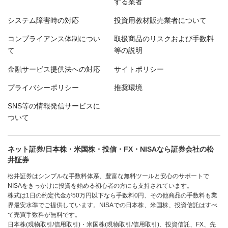
する業者
システム障害時の対応
投資用教材販売業者について
コンプライアンス体制につい
取扱商品のリスクおよび手数料
て
等の説明
金融サービス提供法への対応
サイトポリシー
プライバシーポリシー
推奨環境
SNS等の情報発信サービスに
ついて
ネット証券/日本株・米国株・投信・FX・NISAなら証券会社の松
井証券
松井証券はシンプルな手数料体系、豊富な無料ツールと安心のサポートで
NISAをきっかけに投資を始める初心者の方にも支持されています。
株式は1日の約定代金が50万円以下なら手数料0円、その他商品の手数料も業
界最安水準でご提供しています。NISAでの日本株、米国株、投資信託はすべ
て売買手数料が無料です。
日本株(現物取引/信用取引)・米国株(現物取引/信用取引)、投資信託、FX、先