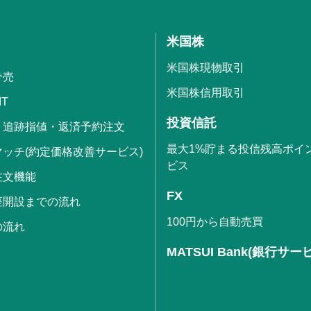
米国株
米国株現物取引
分売
米国株信用取引
IT
投資信託
・追跡指値・返済予約注文
最大1%貯まる投信残高ポイ
ッチ(約定価格改善サービス)
ビス
注文機能
FX
座開設までの流れ
100円から自動売買
の流れ
MATSUI Bank(銀行サー