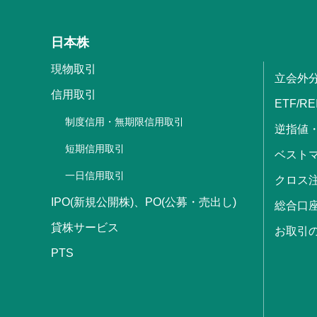
日本株
現物取引
立会外
信用取引
ETF/RE
制度信用・無期限信用取引
逆指値
短期信用取引
ベストマ
一日信用取引
クロス
IPO(新規公開株)、PO(公募・売出し)
総合口
貸株サービス
お取引
PTS