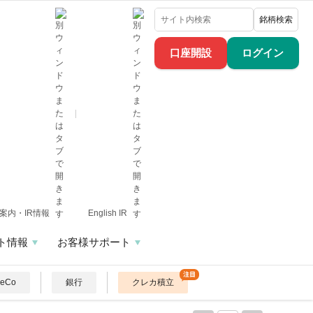
銘柄検索
口座開設
ログイン
案内・IR情報
English IR
ト情報
お客様サポート
DeCo
銀行
クレカ積立