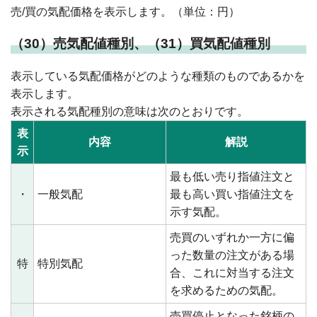
売/買の気配価格を表示します。（単位：円）
（30）売気配値種別、（31）買気配値種別
表示している気配価格がどのような種類のものであるかを
表示します。
表示される気配種別の意味は次のとおりです。
表
内容
解説
示
最も低い売り指値注文と
・
一般気配
最も高い買い指値注文を
示す気配。
売買のいずれか一方に偏
った数量の注文がある場
特
特別気配
合、これに対当する注文
を求めるための気配。
売買停止となった銘柄の