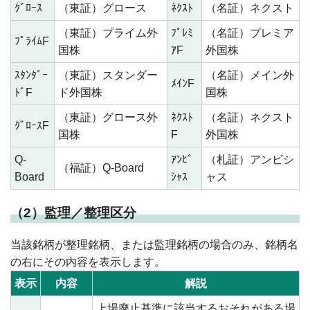
ｸﾞﾛｰｽ
（東証）グロース
ﾈｸｽﾄ
（名証）ネクスト
（東証）プライム外
ﾌﾟﾚﾐ
（名証）プレミア
ﾌﾟﾗｲﾑF
国株
ｱF
外国株
ｽﾀﾝﾀﾞｰ
（東証）スタンダー
（名証）メイン外
ﾒｲﾝF
ﾄﾞF
ド外国株
国株
（東証）グロース外
ﾈｸｽﾄ
（名証）ネクスト
ｸﾞﾛｰｽF
国株
F
外国株
Q-
ｱﾝﾋﾞ
（札証）アンビシ
（福証）Q-Board
Board
ｼｬｽ
ャス
（2）監理／整理区分
当該銘柄が整理銘柄、または監理銘柄の場合のみ、銘柄名
の右にその内容を表示します。
表示
内容
解説
上場廃止基準に該当するおそれがある場