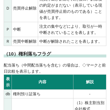
の約定がまだない（表示している現
Ｄ
売買停止解除
値が売買停止前のものである）こと
を表します。
注文の集中などにより、取引が一時
Ｐ
中断
中断されていることを表します。
Ｒ
売買中断解除
中断が解除されたことを表します。
（10）権利落ちフラグ
配当落ち（中間配当落ちを含む）の場合は、◇マークと前
日比較を表示します。
表
内容
解説
示
db
権利預り証落ち
-
（1）株主割当別
会社株式