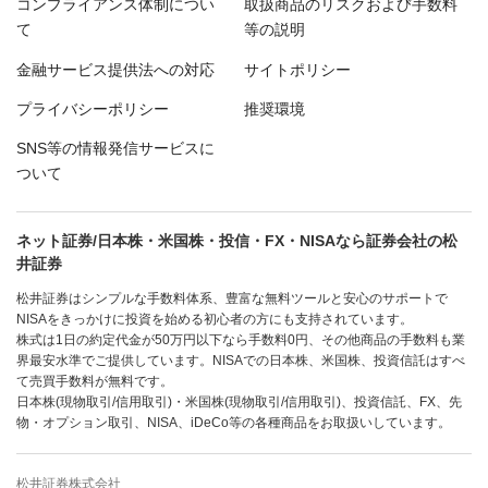
コンプライアンス体制につい
取扱商品のリスクおよび手数料
て
等の説明
金融サービス提供法への対応
サイトポリシー
プライバシーポリシー
推奨環境
SNS等の情報発信サービスに
ついて
ネット証券/日本株・米国株・投信・FX・NISAなら証券会社の松
井証券
松井証券はシンプルな手数料体系、豊富な無料ツールと安心のサポートで
NISAをきっかけに投資を始める初心者の方にも支持されています。
株式は1日の約定代金が50万円以下なら手数料0円、その他商品の手数料も業
界最安水準でご提供しています。NISAでの日本株、米国株、投資信託はすべ
て売買手数料が無料です。
日本株(現物取引/信用取引)・米国株(現物取引/信用取引)、投資信託、FX、先
物・オプション取引、NISA、iDeCo等の各種商品をお取扱いしています。
松井証券株式会社