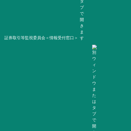
証券取引等監視委員会＜情報受付窓口＞