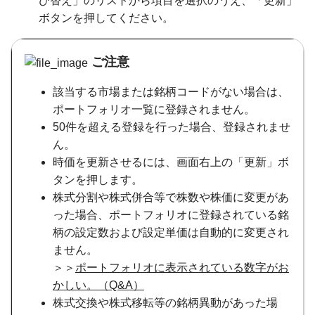
び替え」のリストから項目を選択のうえ、「更新」
ボタンを押してください。
ご注意
該当する市場または銘柄コードがない場合は、
ポートフォリオ一覧に登録されません。
50件を超える登録を行った場合、登録されませ
ん。
時価を更新させるには、画面右上の「更新」ボ
タンを押します。
株式分割や株式併合等で株数や株価に変更があ
った場合、ポートフォリオに登録されている銘
柄の設定数および設定単価は自動的に変更され
ません。
＞＞
ポートフォリオに表示されている数字がお
かしい。（Q&A）
株式交換や株式移転等の銘柄異動があった場