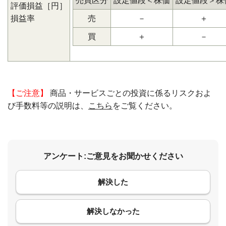
売買区分
設定値段＜株価
設定値段＞株
評価損益［円］
損益率
売
－
＋
買
＋
－
【ご注意】
商品・サービスごとの投資に係るリスクおよ
び手数料等の説明は、
こちら
をご覧ください。
アンケート:ご意見をお聞かせください
解決した
コメント
解決しなかった