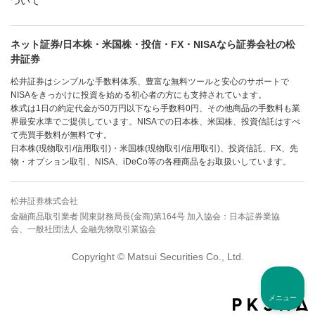
ついて
ネット証券/日本株・米国株・投信・FX・NISAなら証券会社の松
井証券
松井証券はシンプルな手数料体系、豊富な無料ツールと安心のサポートで
NISAをきっかけに投資を始める初心者の方にも支持されています。
株式は1日の約定代金が50万円以下なら手数料0円、その他商品の手数料も業
界最安水準でご提供しています。NISAでの日本株、米国株、投資信託はすべ
て売買手数料が無料です。
日本株(現物取引/信用取引)・米国株(現物取引/信用取引)、投資信託、FX、先
物・オプション取引、NISA、iDeCo等の各種商品をお取扱いしています。
松井証券株式会社
金融商品取引業者 関東財務局長(金商)第164号 加入協会：日本証券業協
会、一般社団法人 金融先物取引業協会
Copyright © Matsui Securities Co., Ltd.
メニュー