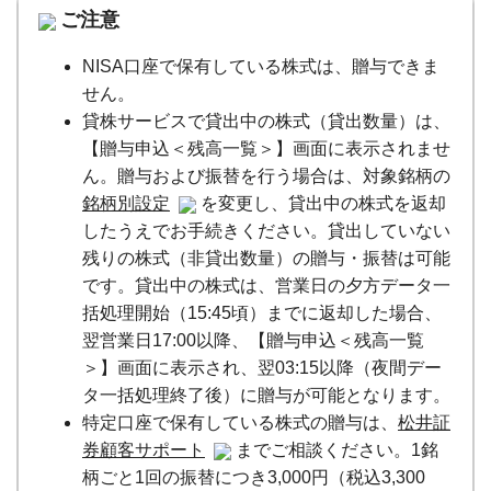
ご注意
NISA口座で保有している株式は、贈与できま
せん。
貸株サービスで貸出中の株式（貸出数量）は、
【贈与申込＜残高一覧＞】画面に表示されませ
ん。贈与および振替を行う場合は、対象銘柄の
銘柄別設定
を変更し、貸出中の株式を返却
したうえでお手続きください。貸出していない
残りの株式（非貸出数量）の贈与・振替は可能
です。貸出中の株式は、営業日の夕方データ一
括処理開始（15:45頃）までに返却した場合、
翌営業日17:00以降、【贈与申込＜残高一覧
＞】画面に表示され、翌03:15以降（夜間デー
タ一括処理終了後）に贈与が可能となります。
特定口座で保有している株式の贈与は、
松井証
券顧客サポート
までご相談ください。1銘
柄ごと1回の振替につき3,000円（税込3,300