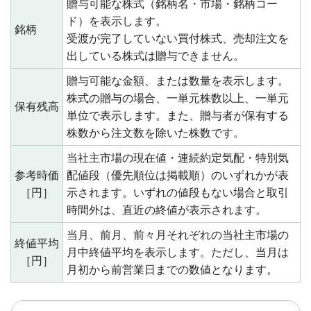
贈与可能な株式（銘柄名・市場・銘柄コー
ド）を表示します。
銘柄
受渡が完了していない買付株式、売却注文を
出している株式は贈与できません。
贈与可能な金額、または数量を表示します。
株式の贈与の場合、一単元株数以上、一単元
保有残高
単位で表示します。また、贈与者が保有する
株数から注文数を除いた株数です。
当社主市場の現在値・連続約定気配・特別気
参考時価
配値段（優先順位は掲載順）のいずれかが表
［円］
示されます。いずれの値段もない場合と取引
時間外は、直近の終値が表示されます。
当月、前月、前々月それぞれの当社主市場の
終値平均
月中終値平均を表示します。ただし、当月は
［円］
月初から前営業日までの数値となります。