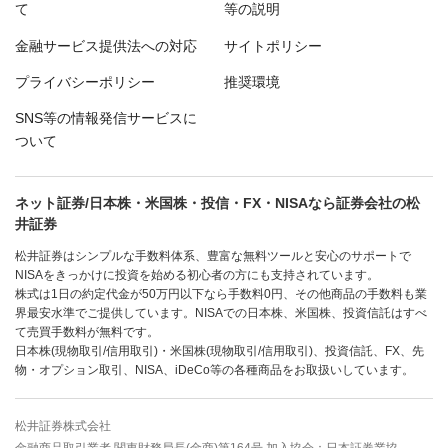
て
等の説明
金融サービス提供法への対応
サイトポリシー
プライバシーポリシー
推奨環境
SNS等の情報発信サービスに
ついて
ネット証券/日本株・米国株・投信・FX・NISAなら証券会社の松
井証券
松井証券はシンプルな手数料体系、豊富な無料ツールと安心のサポートで
NISAをきっかけに投資を始める初心者の方にも支持されています。
株式は1日の約定代金が50万円以下なら手数料0円、その他商品の手数料も業
界最安水準でご提供しています。NISAでの日本株、米国株、投資信託はすべ
て売買手数料が無料です。
日本株(現物取引/信用取引)・米国株(現物取引/信用取引)、投資信託、FX、先
物・オプション取引、NISA、iDeCo等の各種商品をお取扱いしています。
松井証券株式会社
金融商品取引業者 関東財務局長(金商)第164号 加入協会：日本証券業協