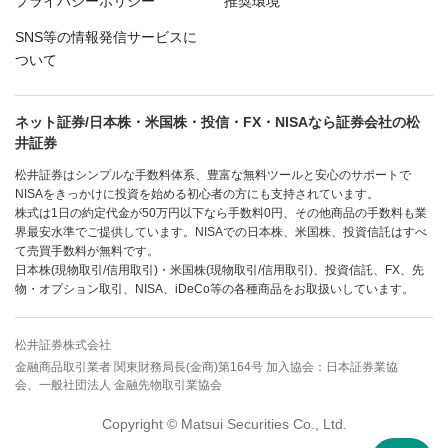
プライバシーポリシー
推奨環境
SNS等の情報発信サービスに
ついて
ネット証券/日本株・米国株・投信・FX・NISAなら証券会社の松
井証券
松井証券はシンプルな手数料体系、豊富な無料ツールと安心のサポートで
NISAをきっかけに投資を始める初心者の方にも支持されています。
株式は1日の約定代金が50万円以下なら手数料0円、その他商品の手数料も業
界最安水準でご提供しています。NISAでの日本株、米国株、投資信託はすべ
て売買手数料が無料です。
日本株(現物取引/信用取引)・米国株(現物取引/信用取引)、投資信託、FX、先
物・オプション取引、NISA、iDeCo等の各種商品をお取扱いしています。
松井証券株式会社
金融商品取引業者 関東財務局長(金商)第164号 加入協会：日本証券業協
会、一般社団法人 金融先物取引業協会
Copyright © Matsui Securities Co., Ltd.