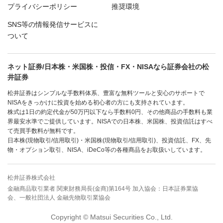
プライバシーポリシー
推奨環境
SNS等の情報発信サービスに
ついて
ネット証券/日本株・米国株・投信・FX・NISAなら証券会社の松
井証券
松井証券はシンプルな手数料体系、豊富な無料ツールと安心のサポートで
NISAをきっかけに投資を始める初心者の方にも支持されています。
株式は1日の約定代金が50万円以下なら手数料0円、その他商品の手数料も業
界最安水準でご提供しています。NISAでの日本株、米国株、投資信託はすべ
て売買手数料が無料です。
日本株(現物取引/信用取引)・米国株(現物取引/信用取引)、投資信託、FX、先
物・オプション取引、NISA、iDeCo等の各種商品をお取扱いしています。
松井証券株式会社
金融商品取引業者 関東財務局長(金商)第164号 加入協会：日本証券業協
会、一般社団法人 金融先物取引業協会
Copyright © Matsui Securities Co., Ltd.